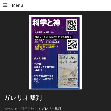
Menu
ガレリオ裁判
ホーム
»
「科学と神」
»
ガレリオ裁判