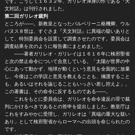
です。こうして１６３２年、ガリレオ渾身の作である『天
文対話』は刊行されました。
第二回ガリレオ裁判
ところが――。新教皇となったバルベリーニ枢機卿、ウル
バヌス８世は、すぐさま『天文対話』に異端の疑いありと
して、特別委員会を設置して調査させたのです。委員会は
調査結果を次のように報告書にまとめました。
――著者ガリレオ・ガリレイは１６１６年に検邪聖省
と次の禁止命令について合意している。「太陽が世界の中
心にあって動かず、地球が動くという意見を全面的に放棄
し、今後はこの学説と意見を教えることも、擁護すること
も、あるいはそれを論じることもいっさい差し控えよ」。
この著書は、その命令に反するものである――。
これをもとに委員会は、ガリレオを命令違反の罪で裁
判にかけるべきであるとの答申を提出しました。教皇庁は
これをすみやかに受理し、ガリレオは「異端の重大な疑い
あり」として検邪聖省からローマへの出頭を命じられたの
です。