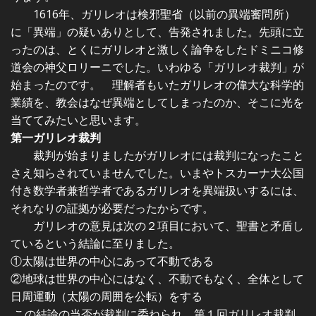
1616年、ガリレオは検邪聖省（以前の異端審問所）
に「異端」の疑いありとして、告発されました。先頭に立
ったのは、とくにガリレオと激しく論争をしたドミニコ修
道会の神父ロリーニでした。いわゆる「ガリレオ裁判」が
始まったのです。 理解者もいたガリレオの偉大な科学的
業績を、教会はなぜ異端としてしまったのか、そこに光を
当ててみたいと思います。
第一ガリレオ裁判
裁判が始まりましたがガリレオには裁判になったこと
さえ知らされていませんでした。いまやトスカーナ大公国
付き数学者兼哲学者であるガリレオを異端扱いするには、
それなりの証拠が必要だったからです。
ガリレオの意見は次の２項目において、聖書と矛盾し
ているという結論に至りました。
①太陽は世界の中心にあって不動である
②地球は世界の中心にはなく、不動でもなく、全体として
日周運動（太陽の周囲を公転）をする
この結論の当否が裁判に委ねられ、第１回ガリレオ裁判