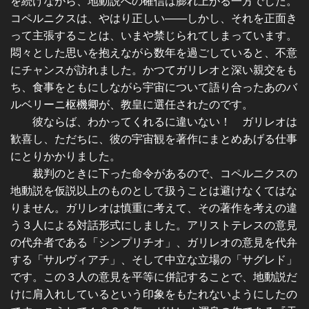
を続けながら、地動説への確信は膨れ上がる一方でした。
コペルニクスは、やはり正しい――しかし、それを正面き
って主張することは、いまや禁じられてしまっています。
悶々とした思いを抱えながら数年を過ごしていると、不意
にチャンスが訪れました。かつてガリレオと深い親交をも
ち、食事をともにしながら宇宙について語り合ったあのバ
ルベリーニ枢機卿が、教皇に選任されたのです。
彼ならば、わかってくれるに違いない！ ガリレオは
歓喜し、ただちに、彼の宇宙観を著作にまとめあげる仕事
にとりかかりました。
裁判のときに下った命令があるので、コペルニクスの
地動説を仮説以上のものとして扱うことは避けなくてはな
りません。ガリレオは慎重に考えて、その著作を考えの違
う３人による対話形式にしました。アリストテレスの意見
の代弁者である「シンプリチオ」、ガリレオの意見を代弁
する「サルヴィアチ」、そして中立な立場の「サグレド」
です。この３人の意見を平等に併記することで、地動説だ
けに肩入れしているという印象をもたれないようにしたの