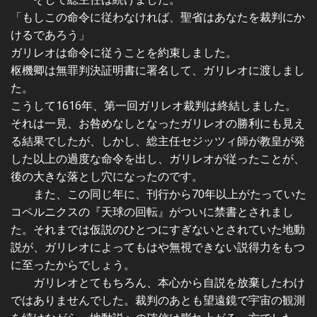
「もしこの命令に従わなければ、聖省はあなたを裁判にか
けるであろう」
ガリレオは命令に従うことを約束しました。
枢機卿は無罪判決証明書に署名して、ガリレオに渡しまし
た。
こうして1616年、第一回ガリレオ裁判は終結しました。
それは一見、お咎めなしとなったガリレオの勝利にも見え
る結果でしたが、しかし、総主任セジッツィ師が教皇が発
した以上の過度な命令を出し、ガリレオが従ったことが、
後の大きな落とし穴になったのです。
また、この同じ年に、刊行から
70
年以上がたっていた
コペルニクスの『天球の回転』がついに禁書とされまし
た。それまでは仮説のひとつにすぎないとされていた地動
説が、ガリレオによってもはや無視できない説得力をもつ
に至ったからでしょう。
ガリレオとてもちろん、本心から自説を放棄したわけ
ではありませんでした。裁判のあとも望遠鏡で宇宙の観測