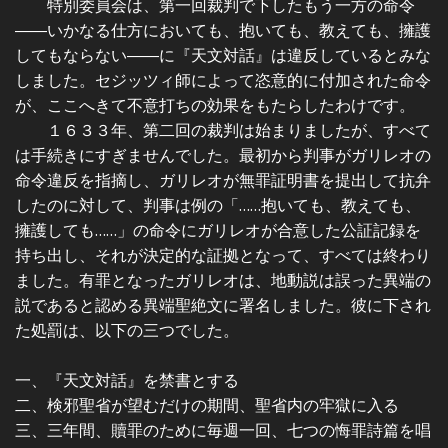
特別委員会は、第一回裁判で下したもう一方の命令
――いかなる仕方においても、抱いても、教えても、擁護
してもならない――に『天文対話』は違反しているとみな
しました。セジッツィ師によって恣意的に付加された命令
が、ここへきて不意打ちの効果をもたらしたわけです。
１６３３年、第二回の裁判は始まりましたが、すべて
は手続きにすぎませんでした。最初から判事がガリレオの
命令違反を指摘し、ガリレオが無罪証明書を提出して抗弁
したのに対して、判事は例の「……抱いても、教えても、
擁護しても……」の命令にガリレオが合意した公証記録を
持ち出し、それが決定的な証拠となって、すべては終わり
ました。有罪となったガリレオは、地動説は誤った異端の
説であると認める異端聖絶文に署名しました。彼に下され
た処罰は、以下の三つでした。
一、『天文対話』を禁書とする
二、検邪聖省が望むだけの期間、聖省内の牢獄に入る
三、三年間、贖罪のために毎週一回、七つの悔罪詩篇を唱