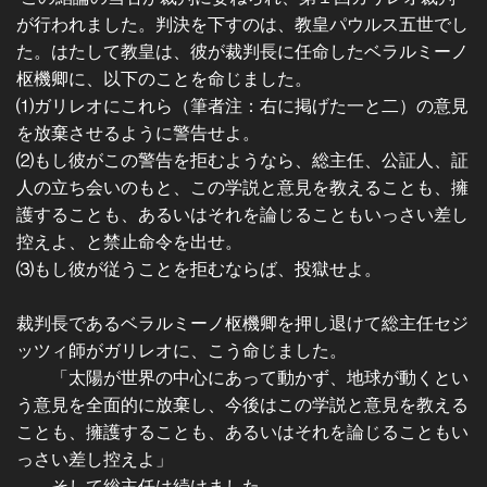
が行われました。判決を下すのは、教皇パウルス五世でし
た。はたして教皇は、彼が裁判長に任命したベラルミーノ
枢機卿に、以下のことを命じました。
⑴ガリレオにこれら（筆者注：右に掲げた一と二）の意見
を放棄させるように警告せよ。
⑵もし彼がこの警告を拒むようなら、総主任、公証人、証
人の立ち会いのもと、この学説と意見を教えることも、擁
護することも、あるいはそれを論じることもいっさい差し
控えよ、と禁止命令を出せ。
⑶もし彼が従うことを拒むならば、投獄せよ。
裁判長であるベラルミーノ枢機卿を押し退けて総主任セジ
ッツィ師がガリレオに、こう命じました。
「太陽が世界の中心にあって動かず、地球が動くとい
う意見を全面的に放棄し、今後はこの学説と意見を教える
ことも、擁護することも、あるいはそれを論じることもい
っさい差し控えよ」
そして総主任は続けました。