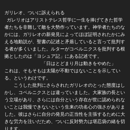
ガリレオ、ついに訴えられる
ガレリオはアリストテレス哲学に一生を捧げてきた哲学
者たちを非難して敵を大勢作っています。神学者たちのな
かには、ガリレオの新発見によってほぼ証明されたかにみ
える地動説が、聖書の記述と矛盾していると言って批判す
る者が多くいました。ルターがコペルニクスを批判する根
拠としたのは「ヨシュア記」にある記述です。
「日はとどまり月は動きをやめた」
これは、そもそもは太陽が不動ではないことを示してい
る、というわけです。
こうした批判にさらされたガリレオのとった態度はし
かし、コペルニクスとは違っていました。大家族の長とい
う立場があり、さらには自分という存在が世に認められな
いことは我慢できないという生来の功名心の強さがありま
した。彼はさらに自分の発見の正当性を主張するために大
きな労力を注いだため、ついに反対勢力は堪忍袋の緒を切
ります。